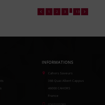
…


1
2
3
13
INFORMATIONS

Cahors Saveurs
its
366 Quai Albert Cappus
es
46000 CAHORS
France

0565202080