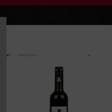

er par :
Pertinence