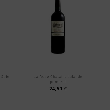
 Soie
La Rose Chatain, Lalande
pomerol
24,60 €