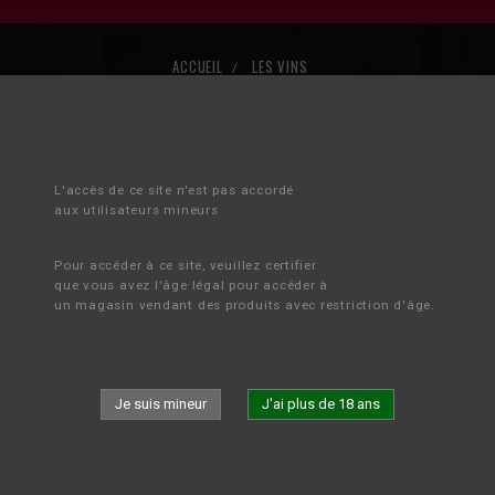
ACCUEIL
LES VINS
INS
L'accès de ce site n'est pas accordé 
aux utilisateurs mineurs
Il y a 146 produits.
Tri
Pour accéder à ce site, veuillez certifier 
que vous avez l'âge légal pour accéder à 
un magasin vendant des produits avec restriction d'âge.
Je suis mineur
J'ai plus de 18 ans