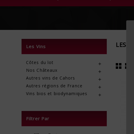
LES V
Les Vins
Côtes du lot

Nos Châteaux

Autres vins de Cahors

Autres régions de France

Vins bios et biodynamiques

Filtrer Par