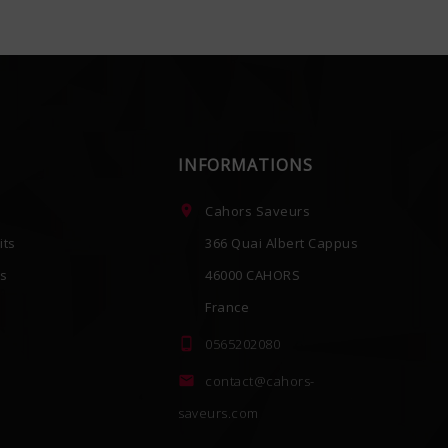
INFORMATIONS

Cahors Saveurs
its
366 Quai Albert Cappus
es
46000 CAHORS
France

0565202080

contact@cahors-
saveurs.com