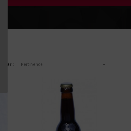

er par :
Pertinence