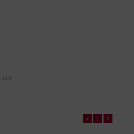
 33cl


1