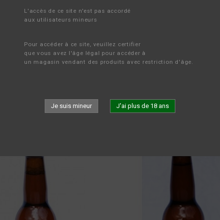
L'accès de ce site n'est pas accordé 
aux utilisateurs mineurs
ACCUEIL
LES APÉRITIFS
BIÈRE ARTISANALE
Pour accéder à ce site, veuillez certifier 
que vous avez l'âge légal pour accéder à 
un magasin vendant des produits avec restriction d'âge.
 ARTISANALE
Je suis mineur
J'ai plus de 18 ans
Il y a 5 produits.
Tri