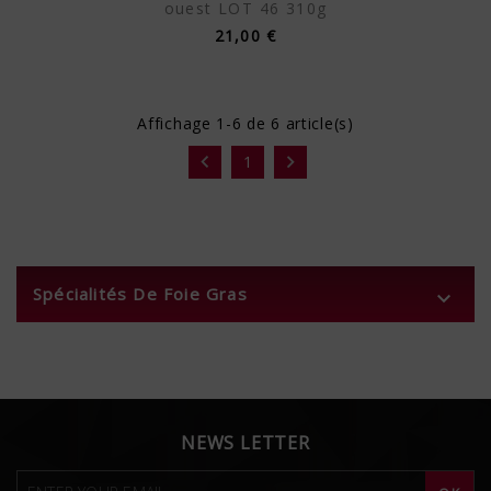
ouest LOT 46 310g
21,00 €
Affichage 1-6 de 6 article(s)


1
Spécialités De Foie Gras

NEWS LETTER