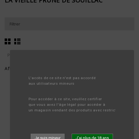
LA VIEILLE PRUNE DE SOUILLAC
Filtrer

Pertinence
Affichage 1-5 de 5 article(s)
L'accès de ce site n'est pas accordé 
aux utilisateurs mineurs
Pour accéder à ce site, veuillez certifier 
que vous avez l'âge légal pour accéder à 
un magasin vendant des produits avec restriction d'âge.
Je suis mineur
J'ai plus de 18 ans