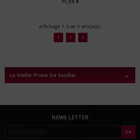
71,50 €
Affichage 1-5 de 5 article(s)


1
La Vieille Prune De Souillac

NEWS LETTER