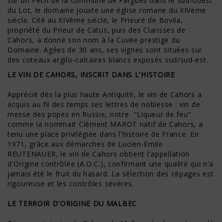
sur un Pech de la commune de Fargues dans le sud-ouest
du Lot, le domaine jouxte une église romane du XIVème
siècle. Cité au XIVème siècle, le Prieuré de Bovila,
propriété du Prieur de Catus, puis des Clarisses de
Cahors, a donné son nom à la Cuvée prestige du
Domaine. Agées de 30 ans, ses vignes sont situées sur
des coteaux argilo-calcaires blancs exposés sud/sud-est.
LE VIN DE CAHORS, INSCRIT DANS L'HISTOIRE
Apprécié dès la plus haute Antiquité, le vin de Cahors a
acquis au fil des temps ses lettres de noblesse : vin de
messe des popes en Russie, notre "Liqueur de feu"
comme la nommait Clément MAROT natif de Cahors, a
tenu une place privilégiée dans l'histoire de France. En
1971, grâce aux démarches de Lucien-Emile
REUTENAUER, le vin de Cahors obtient l'appellation
d'Origine contrôlée (A.O.C.), confirmant une qualité qui n'a
jamais été le fruit du hasard. La sélection des cépages est
rigoureuse et les contrôles sévères.
LE TERROIR D'ORIGINE DU MALBEC