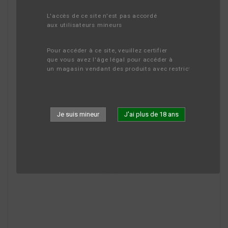
L'accès de ce site n'est pas accordé 
aux utilisateurs mineurs
Pour accéder à ce site, veuillez certifier 
que vous avez l'âge légal pour accéder à 
un magasin vendant des produits avec restriction d'âge.
Je suis mineur
J'ai plus de 18 ans