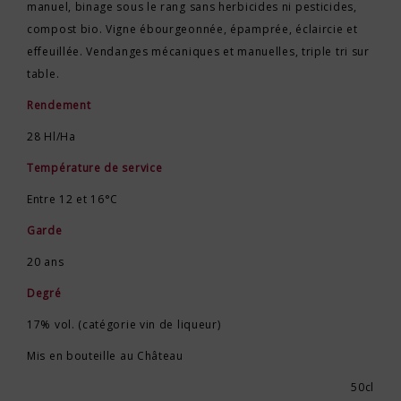
manuel, binage sous le rang sans herbicides ni pesticides,
compost bio. Vigne ébourgeonnée, épamprée, éclaircie et
effeuillée. Vendanges mécaniques et manuelles, triple tri sur
table.
Rendement
28 Hl/Ha
Température de service
Entre 12 et 16°C
Garde
20 ans
Degré
17% vol. (catégorie vin de liqueur)
Mis en bouteille au Château
50cl