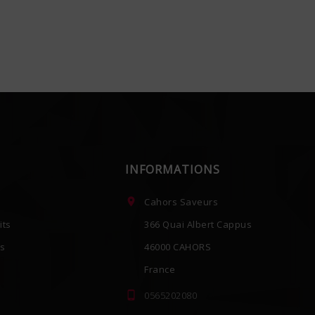
INFORMATIONS

Cahors Saveurs
its
366 Quai Albert Cappus
es
46000 CAHORS
France

0565202080