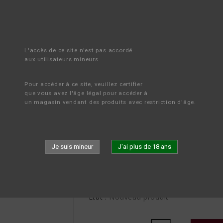
IL
LES VINS
NOS CHÂTEAUX
ROUGES
ULTRALOCAL "LES HAUTES-TER
L'accès de ce site n'est pas accordé 
aux utilisateurs mineurs
ULTRALOCAL "LES HAUT
Pour accéder à ce site, veuillez certifier 
que vous avez l'âge légal pour accéder à 
20,00 €
un magasin vendant des produits avec restriction d'âge.
TTC
ULTRA LOCAL "Les Hautes-Terres", cu
muid a déguster entre 16 et 18° en l'
Issu du terroir typique du château de 
Je suis mineur
J'ai plus de 18 ans
évoluant sur l'argile.
Vin de caractère qui accompagnera to
de l'agneau grillé. Tous les fromages.
État :
Nouveau produit