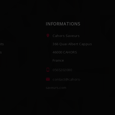
INFORMATIONS

Cahors Saveurs
its
366 Quai Albert Cappus
es
46000 CAHORS
France

0565202080

contact@cahors-
saveurs.com