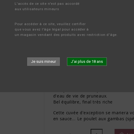
L'accès de ce site n'est pas accordé 
aux utilisateurs mineurs
ES VINS
AUTRES RÉGIONS DE FRANCE
LANGUEDOC
DOMAINE SOL PAYRE
Pour accéder à ce site, veuillez certifier 
que vous avez l'âge légal pour accéder à 
un magasin vendant des produits avec restriction d'âge.
DOMAINE SOL PAYRE, S
23,50 €
Je suis mineur
J'ai plus de 18 ans
(30,40 € par litre)
TTC
Belle robe rubis brillante et très prof
Nez élégant et intense aux notes de fr
Attaque franche, ample et savoureuse,
d'eau de vie de pruneaux.
Bel équilibre, final très riche
Cette cuvée d'exception se mariera vol
en sauce… Le poulet aux gambas (spécia